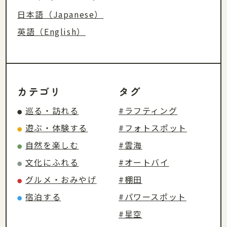
日本語（Japanese）
英語（English）
カテゴリ
タグ
巡る・訪れる
#ラフティング
●
遊ぶ・体験する
#フォトスポット
●
自然を楽しむ
#雲海
●
文化にふれる
#オートバイ
●
グルメ・おみやげ
#棚田
●
宿泊する
#パワースポット
●
#星空