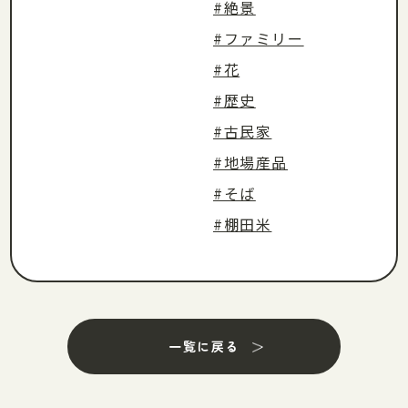
#絶景
#ファミリー
#花
#歴史
#古民家
#地場産品
#そば
#棚田米
一覧に戻る