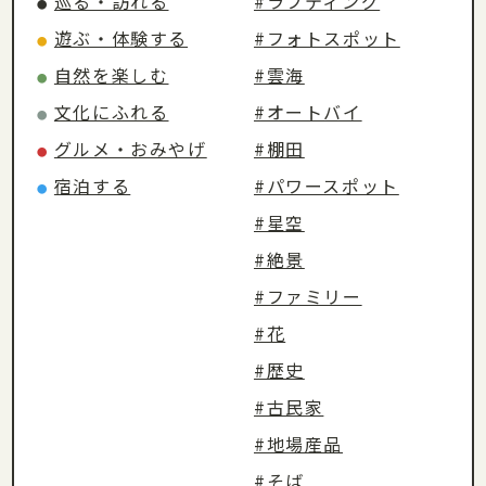
巡る・訪れる
#ラフティング
●
遊ぶ・体験する
#フォトスポット
●
自然を楽しむ
#雲海
●
文化にふれる
#オートバイ
●
グルメ・おみやげ
#棚田
●
宿泊する
#パワースポット
●
#星空
#絶景
#ファミリー
#花
#歴史
#古民家
#地場産品
#そば