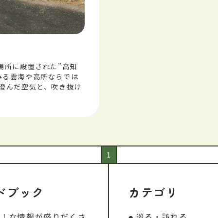
場所に設置された”高知
みる雲海や高所ならでは
。澄んだ空気と、吹き抜け
1
ドブック
カテゴリ
W！な情報が盛りだくさ
巡る・訪れる