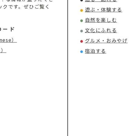
●
ックです。ぜひご覧く
遊ぶ・体験する
●
自然を楽しむ
●
ロード
文化にふれる
●
nese）
グルメ・おみやげ
●
h）
宿泊する
●