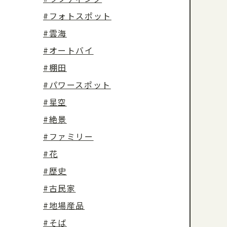
#フォトスポット
#雲海
#オートバイ
#棚田
#パワースポット
#星空
#絶景
#ファミリー
#花
#歴史
#古民家
#地場産品
#そば