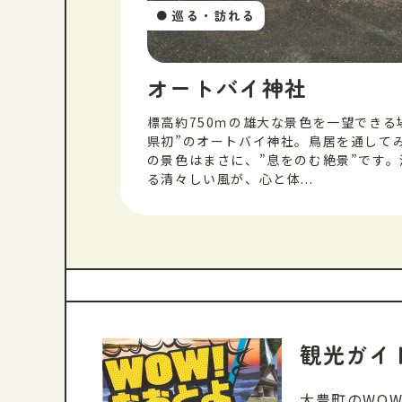
巡る・訪れる
●
オートバイ神社
標高約750ｍの雄大な景色を一望できる
県初”のオートバイ神社。鳥居を通して
の景色はまさに、”息をのむ絶景”です
る清々しい風が、心と体...
観光ガイ
大豊町のWO