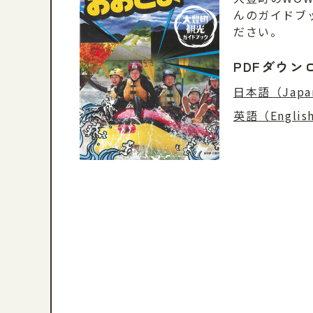
んのガイドブ
ださい。
PDFダウン
日本語（Japa
英語（Englis